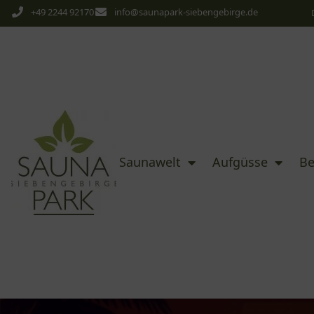
+49 2244 92170
info@saunapark-siebengebirge.de
Saunawelt
Aufgüsse
Be