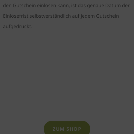
den Gutschein einlösen kann, ist das genaue Datum der
Einlösefrist selbstverständlich auf jedem Gutschein
aufgedruckt.
GUTSCHEIN KAUFEN
Bestellen können Sie alle
Gutscheine ganz relaxed in
unserem Online-Shop oder
telefonisch.
ZUM SHOP