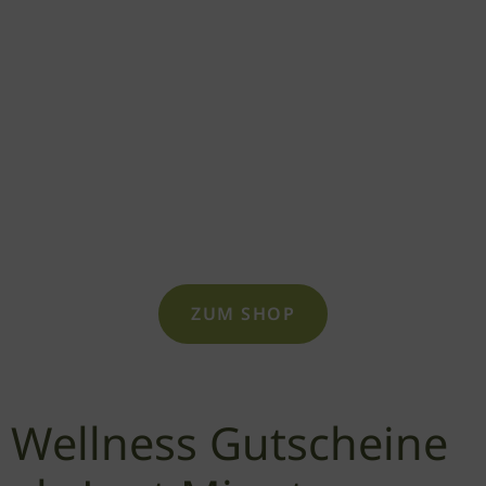
GUTSCHEIN BESTELLEN
Bestellen und konfigurieren
Sie Ihren Gutschein als
individuelle Überraschung in
unserem Online-Shop!
ZUM SHOP
Wellness Gutscheine