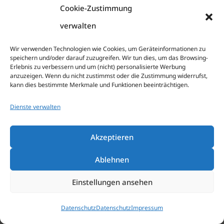
Cookie-Zustimmung
ZUR BESUCHERINFORMATION
verwalten
Wir verwenden Technologien wie Cookies, um Geräteinformationen zu
speichern und/oder darauf zuzugreifen. Wir tun dies, um das Browsing-
Erlebnis zu verbessern und um (nicht) personalisierte Werbung
anzuzeigen. Wenn du nicht zustimmst oder die Zustimmung widerrufst,
kann dies bestimmte Merkmale und Funktionen beeinträchtigen.
Dienste verwalten
Naturverbunden & „hyggelig“
Akzeptieren
Eine behagliche Atmosphäre in der sich
Ablehnen
unsere Saunagäste so wohlfühlen, dass sie
Einstellungen ansehen
gerne wiederkommen, zeichnet den
Saunapark Siebengebirge aus. Ebenso wie sein
Datenschutz
Datenschutz
Impressum