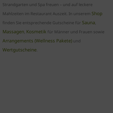
Strandgarten und Spa freuen – und auf leckere
Shop
Mahlzeiten im Restaurant Auszeit. In unserem
Sauna
finden Sie entsprechende Gutscheine für
,
Massagen
Kosmetik
,
für Männer und Frauen sowie
Arrangements (Wellness Pakete)
und
Wertgutscheine
.
GUTSCHEIN BESTELLEN
Bestellen Sie Ihren Gutschein
ganz relaxed in unserem
Online-Shop oder telefonisch!