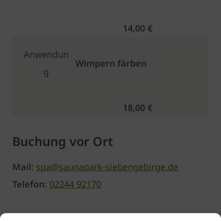
14,00 €
Anwendun
Wimpern färben
g
18,00 €
Buchung vor Ort
Mail:
spa@saunapark-siebengebirge.de
Telefon:
02244 92170