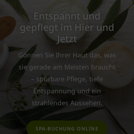
Entspannt und
gepflegt im Hier und
Jetzt​
Gönnen Sie Ihrer Haut das, was
sie gerade am Meisten braucht
– spürbare Pflege, tiefe
Entspannung und ein
strahlendes Aussehen.
SPA-BUCHUNG ONLINE