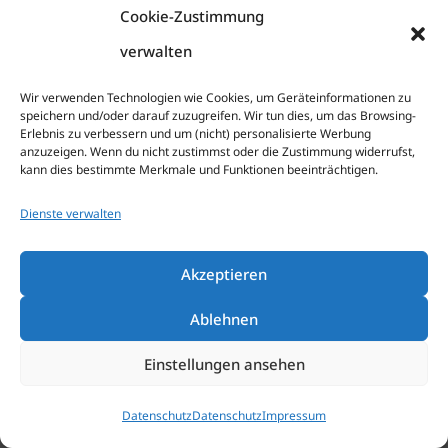
Wir erheben einen Aufschlag von 2,00 € bei
Cookie-Zustimmung
Buchung außerhalb einer Behandlung.
verwalten
Wir verwenden Technologien wie Cookies, um Geräteinformationen zu
speichern und/oder darauf zuzugreifen. Wir tun dies, um das Browsing-
Erlebnis zu verbessern und um (nicht) personalisierte Werbung
anzuzeigen. Wenn du nicht zustimmst oder die Zustimmung widerrufst,
kann dies bestimmte Merkmale und Funktionen beeinträchtigen.
Dienste verwalten
Haarentfernung
Akzeptieren
Anwendun
Ablehnen
Depilation Oberlippe
g
Einstellungen ansehen
Datenschutz
Datenschutz
Impressum
12,50 €