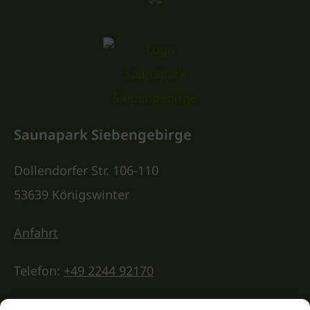
Saunapark Siebengebirge
Dollendorfer Str. 106-110
53639 Königswinter
Anfahrt
Telefon:
+49 2244 92170
E-Mail:
info@saunapark-siebengebirge.de