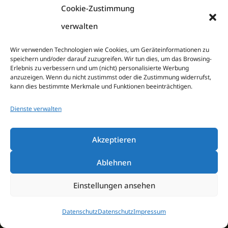
Cookie-Zustimmung
Web:
www.saunapark-siebengebirge.de
verwalten
Wir verwenden Technologien wie Cookies, um Geräteinformationen zu
speichern und/oder darauf zuzugreifen. Wir tun dies, um das Browsing-
Erlebnis zu verbessern und um (nicht) personalisierte Werbung
anzuzeigen. Wenn du nicht zustimmst oder die Zustimmung widerrufst,
Saunawelt
Hallenbad
kann dies bestimmte Merkmale und Funktionen beeinträchtigen.
Saunavarianten
Freibad
Dienste verwalten
Sauna Ratgeber
Saunarestaurant
Aufgüsse
Arrangements
Akzeptieren
Aufgussarten
Gutscheine
Ablehnen
Online-
Saunapark Shop
Einstellungen ansehen
Aufgussplan
Besucherinformation
Beauty & Spa
Impressum
Datenschutz
Datenschutz
Impressum