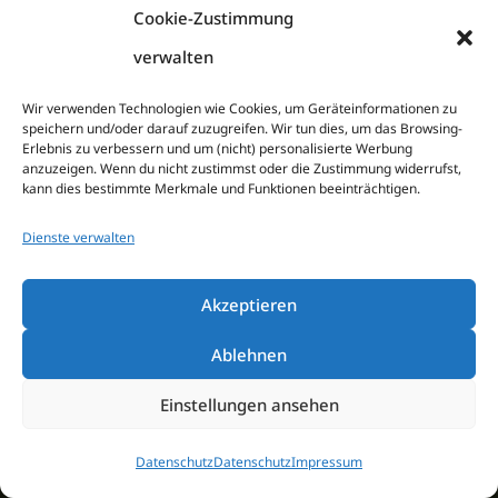
Cookie-Zustimmung
verwalten
Wir verwenden Technologien wie Cookies, um Geräteinformationen zu
Saunapark Siebengebirge
speichern und/oder darauf zuzugreifen. Wir tun dies, um das Browsing-
Erlebnis zu verbessern und um (nicht) personalisierte Werbung
anzuzeigen. Wenn du nicht zustimmst oder die Zustimmung widerrufst,
Dollendorfer Str. 106-110
kann dies bestimmte Merkmale und Funktionen beeinträchtigen.
53639 Königswinter
Dienste verwalten
Anfahrt
Akzeptieren
Telefon:
+49 2244 92170
Ablehnen
Einstellungen ansehen
E-Mail:
info@saunapark-siebengebirge.de
Web:
www.saunapark-siebengebirge.de
Datenschutz
Datenschutz
Impressum