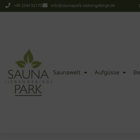
+49 2244 92170
info@saunapark-siebengebirge.de
Saunawelt
Aufgüsse
Be