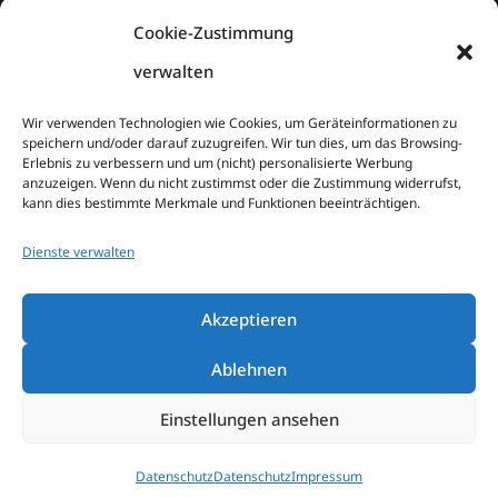
unsere Stellenangebote.
Cookie-Zustimmung
verwalten
JOBS
Wir verwenden Technologien wie Cookies, um Geräteinformationen zu
speichern und/oder darauf zuzugreifen. Wir tun dies, um das Browsing-
Erlebnis zu verbessern und um (nicht) personalisierte Werbung
anzuzeigen. Wenn du nicht zustimmst oder die Zustimmung widerrufst,
kann dies bestimmte Merkmale und Funktionen beeinträchtigen.
Newsletter­
Dienste verwalten
anmeldung
Akzeptieren
Ablehnen
Melden Sie sich zu unserem Newsletter an,
um über Events und Aktionen im Saunapark
Einstellungen ansehen
auf dem Laufenden zu bleiben.
Vorname
Datenschutz
Datenschutz
Impressum