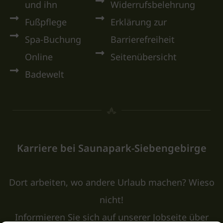
und ihn
Widerrufsbelehrung
Fußpflege
Erklärung zur
Spa-Buchung
Barrierefreiheit
Online
Seitenübersicht
Badewelt
Karriere bei Saunapark-Siebengebirge
Dort arbeiten, wo andere Urlaub machen? Wieso
nicht!
Informieren Sie sich auf unserer Jobseite über