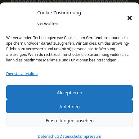
Karriere bei Saunapark-Siebengebirge
Cookie-Zustimmung
Dort arbeiten, wo andere Urlaub machen? Wieso
verwalten
nicht!
Wir verwenden Technologien wie Cookies, um Geräteinformationen zu
speichern und/oder darauf zuzugreifen. Wir tun dies, um das Browsing-
Informieren Sie sich auf unserer Jobseite über
Erlebnis zu verbessern und um (nicht) personalisierte Werbung
unsere Stellenangebote.
anzuzeigen. Wenn du nicht zustimmst oder die Zustimmung widerrufst,
kann dies bestimmte Merkmale und Funktionen beeinträchtigen.
Dienste verwalten
JOBS
Akzeptieren
Ablehnen
Newsletter­
Einstellungen ansehen
anmeldung
Datenschutz
Datenschutz
Impressum