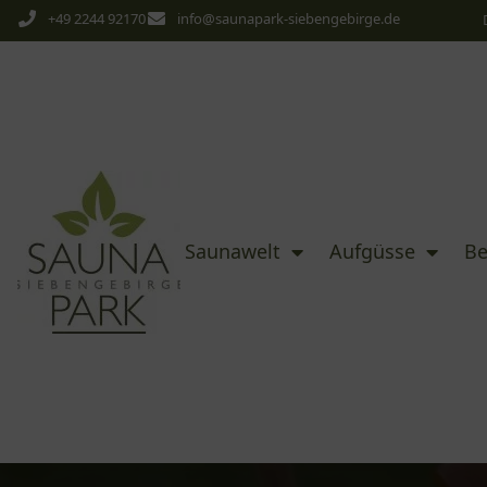
+49 2244 92170
info@saunapark-siebengebirge.de
Saunawelt
Aufgüsse
Be