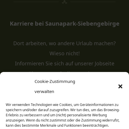
Karriere bei Saunapark-Siebengebirge
Dort arbeiten, wo andere Urlaub machen?
Wieso nicht!
Informieren Sie sich auf unserer Jobseite
über unsere Stellenangebote.
Cookie-Zustimmung
verwalten
JOBS
Wir verwenden Technologien wie Cookies, um Geräteinformationen zu
speichern und/oder darauf zuzugreifen. Wir tun dies, um das Browsing-
Erlebnis zu verbessern und um (nicht) personalisierte Werbung
anzuzeigen. Wenn du nicht zustimmst oder die Zustimmung widerrufst,
kann dies bestimmte Merkmale und Funktionen beeinträchtigen.