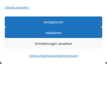
Newsletter­
Dienste verwalten
anmeldung
Akzeptieren
Melden Sie sich zu unserem Newsletter
Ablehnen
an, um über Events und Aktionen im
Saunapark auf dem Laufenden zu
Einstellungen ansehen
bleiben.
Vorname
Datenschutz
Datenschutz
Impressum
Nachname
Pflichtfeld
Ihre E-Mail-Adresse