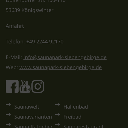
Dollendorfer Str. 106-110
53639 Königswinter
Anfahrt
Telefon:
+49 2244 92170
E-Mail:
info@saunapark-siebengebirge.de
Web:
www.saunapark-siebengebirge.de
Saunawelt
Hallenbad
Saunavarianten
Freibad
Sauna Ratgeber
Saunarestaurant