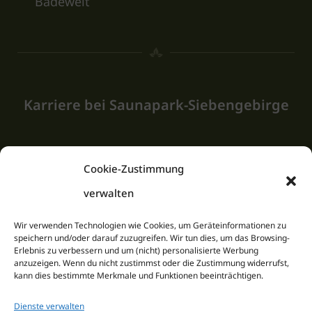
Badewelt
Karriere bei Saunapark-Siebengebirge
Dort arbeiten, wo andere Urlaub machen? Wieso
Cookie-Zustimmung
nicht!
verwalten
Informieren Sie sich auf unserer Jobseite über
unsere Stellenangebote.
Wir verwenden Technologien wie Cookies, um Geräteinformationen zu
speichern und/oder darauf zuzugreifen. Wir tun dies, um das Browsing-
Erlebnis zu verbessern und um (nicht) personalisierte Werbung
anzuzeigen. Wenn du nicht zustimmst oder die Zustimmung widerrufst,
kann dies bestimmte Merkmale und Funktionen beeinträchtigen.
JOBS
Dienste verwalten