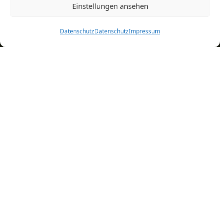
Einstellungen ansehen
Vorname
Datenschutz
Datenschutz
Impressum
Nachname
Pflichtfeld
Ihre E-Mail-Adresse
Klicken Sie auf „Ich stimme zu“, um Google recaptcha zu
aktivieren
Datenschutz
Ich stimme zu
Wir verwenden Brevo als unsere