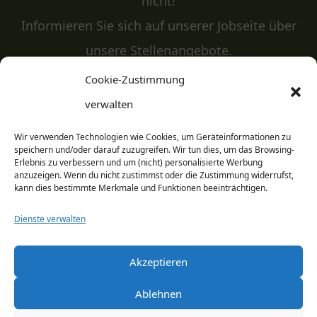
nicht!
Informieren Sie sich auf unserer Jobseite über
unsere Stellenangebote.
Cookie-Zustimmung
verwalten
JOBS
Wir verwenden Technologien wie Cookies, um Geräteinformationen zu
speichern und/oder darauf zuzugreifen. Wir tun dies, um das Browsing-
Erlebnis zu verbessern und um (nicht) personalisierte Werbung
anzuzeigen. Wenn du nicht zustimmst oder die Zustimmung widerrufst,
kann dies bestimmte Merkmale und Funktionen beeinträchtigen.
Newsletter­
Dienste verwalten
anmeldung
Akzeptieren
Melden Sie sich zu unserem Newsletter an,
um über Events und Aktionen im Saunapark
Ablehnen
auf dem Laufenden zu bleiben.